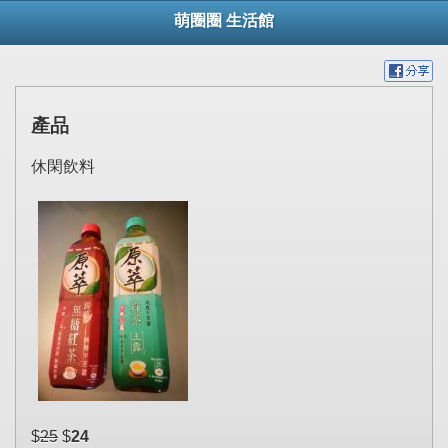
萌圈圈 生活館
產品
休閑飲料
$
25
$
24