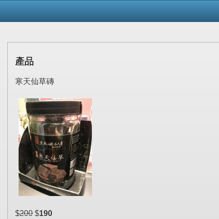
產品
寒天仙草磚
$
200
$
190